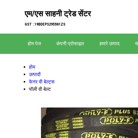
एम/एस साहनी ट्रेड सेंटर
GST : 19BDEPS2955N1ZS
होम पेज
कंपनी प्रोफाइल
हमारे उत्पाद
सं
होम
उत्पादों
फेनर वी बेल्ट्स
पॉली वी बेल्ट